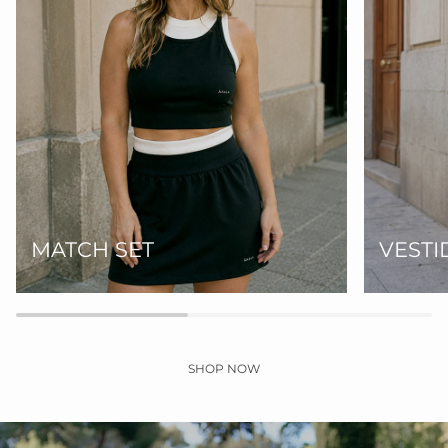
MATCH SET
VESTI
SHOP NOW