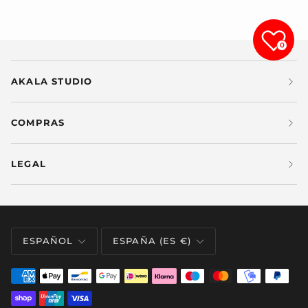
0
AKALA STUDIO
COMPRAS
LEGAL
IDIOMA
MONEDA
ESPAÑOL
ESPAÑA (ES €)